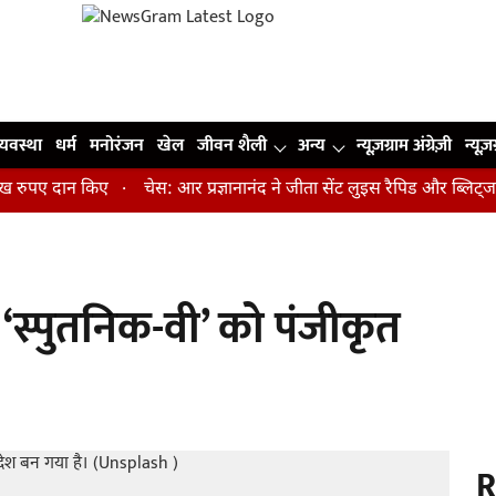
व्यवस्था
धर्म
मनोरंजन
खेल
जीवन शैली
अन्य
न्यूज़ग्राम अंग्रेज़ी
न्यूज़
पए दान किए
चेस: आर प्रज्ञानानंद ने जीता सेंट लुइस रैपिड और ब्लिट्ज का 
न ‘स्पुतनिक-वी’ को पंजीकृत
R