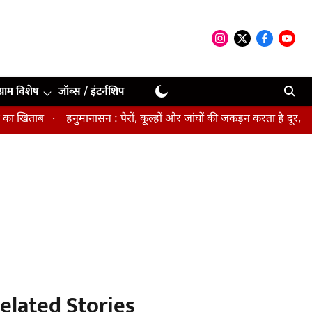
ग्राम विशेष
जॉब्स / इंटर्नशिप
खिताब
हनुमानासन : पैरों, कूल्हों और जांघों की जकड़न करता है दूर, पेल्व
elated Stories